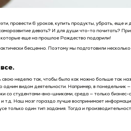
езти, провести 6 уроков, купить продукты, убрать, еще и
саморазвитие девать? И для души что-то почитать? При
 которые еще на прошлое Рождество подарили!
ктически бесценно. Поэтому мы подготовили несколько с
все.
 свою неделю так, чтобы было как можно больше так на
о одним видом деятельности. Например, в понедельник —
оки со студентами-вно-шниками, среда — только бизнес-а
и т.д. Наш мозг гораздо лучше воспринимает информаци
се только один тип задания. Тогда и производительность